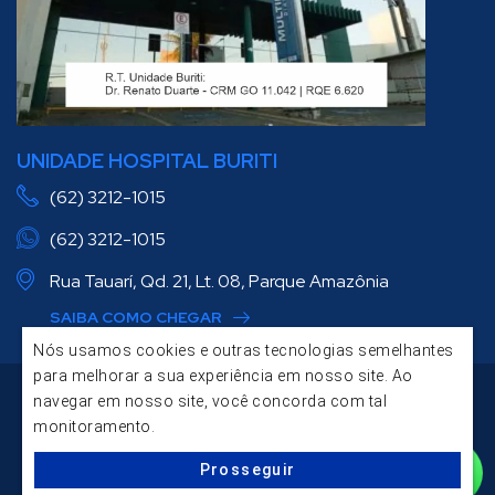
UNIDADE HOSPITAL BURITI
(62) 3212-1015
(62) 3212-1015
Rua Tauarí, Qd. 21, Lt. 08, Parque Amazônia
SAIBA COMO CHEGAR
Nós usamos cookies e outras tecnologias semelhantes
para melhorar a sua experiência em nosso site. Ao
© 2026 - Multimagem Diagnósticos
navegar em nosso site, você concorda com tal
Acessar Webmail
monitoramento.
Voltar ao Topo
Prosseguir